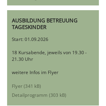
AUSBILDUNG BETREUUNG
TAGESKINDER
Start: 01.09.2026
18 Kursabende, jeweils von 19.30 -
21.30 Uhr
weitere Infos im Flyer
Flyer (341 kB)
Detailprogramm (303 kB)